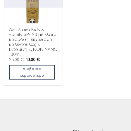
Αντηλιακό Kids &
Family SPF 20 με έλαιο
καρύδας, εκχύλισμα
καλέντουλας &
Βιταμίνη Ε, NON NANO
100ml
Original
Η
25.00
€
13.00
€
price
τρέχουσα
was:
τιμή
Διαβάστε
25.00 €.
είναι:
13.00 €.
περισσότερα