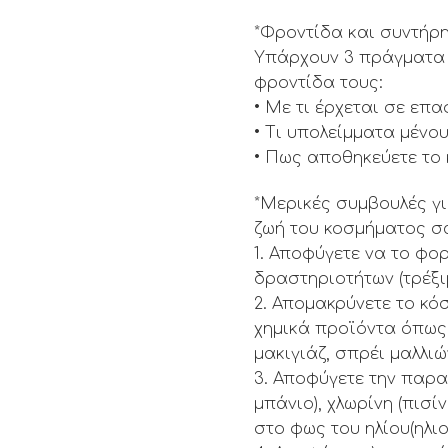
*Φροντίδα και συντήρ
Υπάρχουν 3 πράγματα π
φροντίδα τους:
• Με τι έρχεται σε επ
• Τι υπολείμματα μένο
• Πως αποθηκεύετε το
*Μερικές συμβουλές γι
ζωή του κοσμήματος σ
1. Αποφύγετε να το φο
δραστηριοτήτων (τρέξιμ
2. Απομακρύνετε το κό
χημικά προϊόντα όπως:
μακιγιάζ, σπρέι μαλλιώ
3. Αποφύγετε την παρα
μπάνιο), χλωρίνη (πισίν
στο φως του ηλίου(ηλι