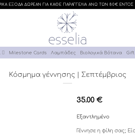
ΙΚΑ ΕΞΟΔΑ ΔΩΡΕΑΝ ΓΙΑ ΚΑΘΕ ΠΑΡΑΓΓΕΛΙΑ ΑΝΩ ΤΩΝ 80€ ΕΝΤΟΣ
ί
Milestone Cards
Λαμπάδες
Βιολογικά Βότανα
Gif
Κόσμημα γέννησης | Σεπτέμβριος
35.00
€
Εξαντλημένο
Add to
Wishlist
Γέννησε η φίλη σας; Εί