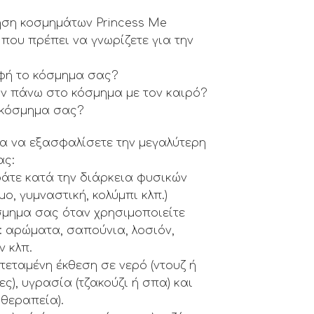
ηση κοσμημάτων Princess Me
ου πρέπει να γνωρίζετε για την
αφή το κόσμημα σας?
υν πάνω στο κόσμημα με τον καιρό?
 κόσμημα σας?
α να εξασφαλίσετε την μεγαλύτερη
ας:
ράτε κατά την διάρκεια φυσικών
ο, γυμναστική, κολύμπι κλπ.)
σμημα σας όταν χρησιμοποιείτε
 αρώματα, σαπούνια, λοσιόν,
ν κλπ.
τεταμένη έκθεση σε νερό (ντουζ ή
ες), υγρασία (τζακούζι ή σπα) και
οθεραπεία).