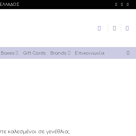
 ΕΛΛΑΔΟΣ
t Boxes
Gift Cards
Brands
Επικοινωνία
στε καλεσμένοι σε γενέθλια;