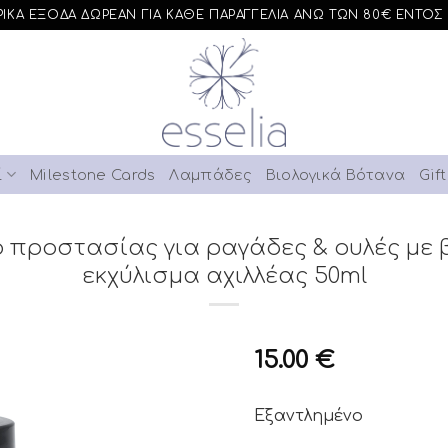
ΙΚΑ ΕΞΟΔΑ ΔΩΡΕΑΝ ΓΙΑ ΚΑΘΕ ΠΑΡΑΓΓΕΛΙΑ ΑΝΩ ΤΩΝ 80€ ΕΝΤΟΣ
ί
Milestone Cards
Λαμπάδες
Βιολογικά Βότανα
Gif
 προστασίας για ραγάδες & ουλές με β
εκχύλισμα αχιλλέας 50ml
15.00
€
Εξαντλημένο
Add to
Wishlist