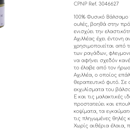
CPNP Ref. 3046627
100% Φυσικό Βάλσαμο 
ουλές, βοηθά στην πρό
ενισχύει την ελαστικότ
Αχιλλέας έχει έντονη 
χρησιμοποιείται από τ
των ραγάδων, φλεγμον
να αφήνει σχεδόν κανέ
το έλαβε από τον ήρωα
Αχιλλέα, ο οποίος επάλ
θεραπευτικό φυτό. Σε
εκχυλίσματα του βάλσα
Ε και τις μαλακτικές ι
προστατεύει και επουλώ
κοψίματα, τα εγκαύματ
τις πληγωμένες θηλές 
Χωρίς αιθέρια έλαια, π