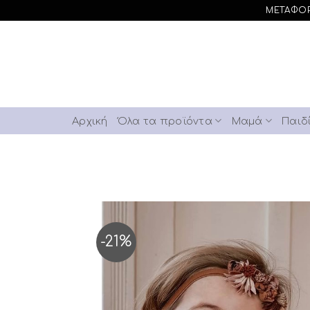
Skip
ΜΕΤΑΦΟΡ
to
content
Αρχική
Όλα τα προϊόντα
Μαμά
Παιδ
-21%