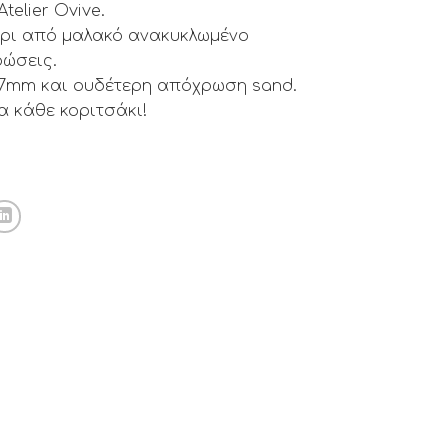
telier Ovive.
έρι από μαλακό ανακυκλωμένο
ρώσεις.
 7mm και ουδέτερη απόχρωση sand.
α κάθε κοριτσάκι!